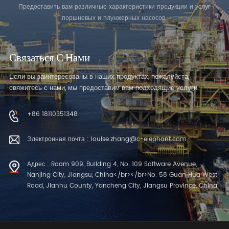
Предоставить вам различные характеристики продукции и услуг
поршневых и плунжерных насосов.
Связаться С Нами
Если вы заинтересованы в наших продуктах, пожалуйста,
свяжитесь с нами, мы предоставим вам подходящие услуги.
+86 18110351348
Электронная почта : louise.zhang@c-elephant.com
Адрес : Room 909, Building 4, No. 109 Software Avenue,
Nanjing City, Jiangsu, China</br></br>No. 58 Guan Hua West
Road, Jianhu County, Yancheng City, Jiangsu Province, China