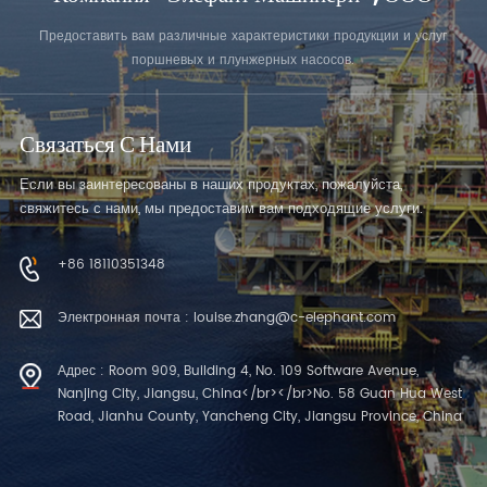
Предоставить вам различные характеристики продукции и услуг
поршневых и плунжерных насосов.
Связаться С Нами
Если вы заинтересованы в наших продуктах, пожалуйста,
свяжитесь с нами, мы предоставим вам подходящие услуги.
+86 18110351348
Электронная почта : louise.zhang@c-elephant.com
Адрес : Room 909, Building 4, No. 109 Software Avenue,
Nanjing City, Jiangsu, China</br></br>No. 58 Guan Hua West
Road, Jianhu County, Yancheng City, Jiangsu Province, China