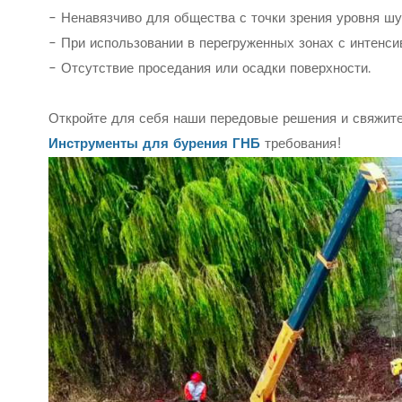
- Ненавязчиво для общества с точки зрения уровня ш
- При использовании в перегруженных зонах с интенс
- Отсутствие проседания или осадки поверхности.
Откройте для себя наши передовые решения и свяжите
Инструменты для бурения ГНБ
требования!