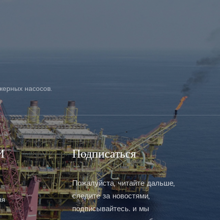
УЗНАТЬ БОЛЬШЕ
жерных насосов.
И
Подписаться
Пожалуйста, читайте дальше,
следите за новостями,
ия
подписывайтесь. и мы