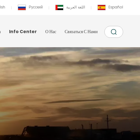
ish
Русский
اللغة العربية
Español
а
Info Center
О Нас
Связаться С Нами