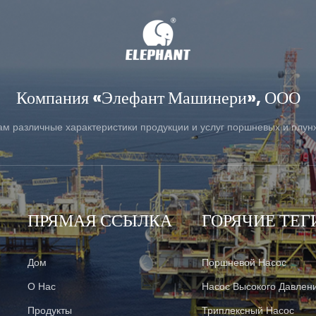
УЗНАТЬ БОЛЬШЕ
УЗНАТЬ БОЛЬШЕ
Компания «Элефант Машинери», ООО
ам различные характеристики продукции и услуг поршневых и плун
ПРЯМАЯ ССЫЛКА
ГОРЯЧИЕ ТЕГ
Дом
Поршневой Насос
О Нас
Насос Высокого Давлен
Продукты
Триплексный Насос