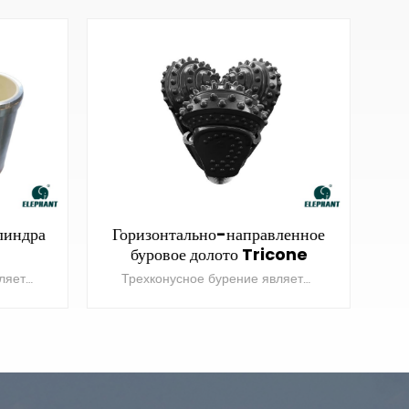
ленное
Горизонтально-направленный
cone
буровой станок-расширитель
Трехконусное бурение является неотъемлемой частью всех работ по горизонтально-направленному бурению.
Компания Elephant в основном поставляет расширители для горных пород с шарошечными конусами и сменными шарошечными резцами.