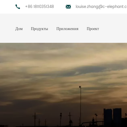
+86 18110351348
louise.zhang@c-elephant.
Дом
Продукты
Приложения
Проект