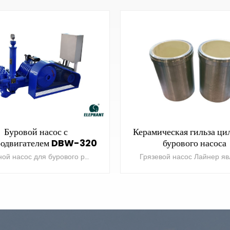
ическая гильза цилиндра
Горизонтально-направ
бурового насоса
буровое долото Tri
Грязевой насос Лайнер является важной запасной частью и расходными частями буровых насосов.