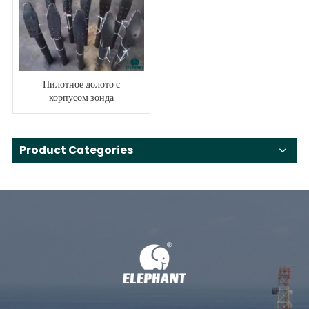
Пилотное долото с
корпусом зонда
Product Categories