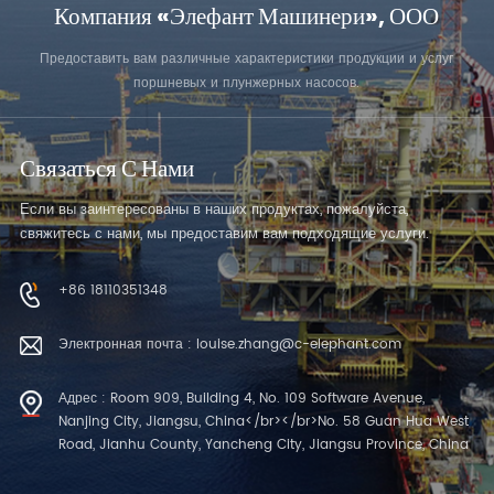
Компания «Элефант Машинери», ООО
Предоставить вам различные характеристики продукции и услуг
поршневых и плунжерных насосов.
Связаться С Нами
Если вы заинтересованы в наших продуктах, пожалуйста,
свяжитесь с нами, мы предоставим вам подходящие услуги.
+86 18110351348
Электронная почта : louise.zhang@c-elephant.com
Адрес : Room 909, Building 4, No. 109 Software Avenue,
Nanjing City, Jiangsu, China</br></br>No. 58 Guan Hua West
Road, Jianhu County, Yancheng City, Jiangsu Province, China