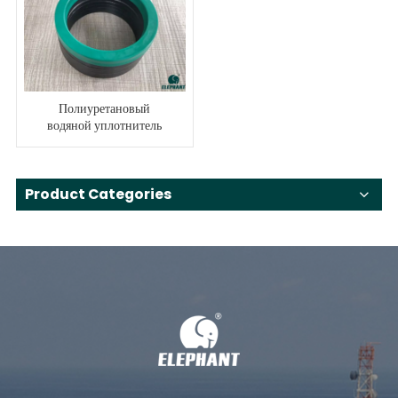
Полиуретановый
водяной уплотнитель
бурового насоса
Product Categories