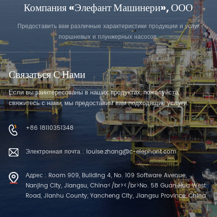
Компания «Элефант Машинери», ООО
Предоставить вам различные характеристики продукции и услуг
поршневых и плунжерных насосов.
Связаться С Нами
Если вы заинтересованы в наших продуктах, пожалуйста,
свяжитесь с нами, мы предоставим вам подходящие услуги.
+86 18110351348
Электронная почта : louise.zhang@c-elephant.com
Адрес : Room 909, Building 4, No. 109 Software Avenue,
Nanjing City, Jiangsu, China</br></br>No. 58 Guan Hua West
Road, Jianhu County, Yancheng City, Jiangsu Province, China