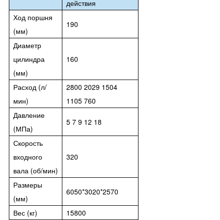
действия
Ход поршня
190
(мм)
Диаметр
цилиндра
160
(мм)
Расход (л/
2800 2029 1504
мин)
1105 760
Давление
5 7 9 12 18
(МПа)
Скорость
входного
320
вала (об/мин)
Размеры
6050*3020*2570
(мм)
Вес (кг)
15800