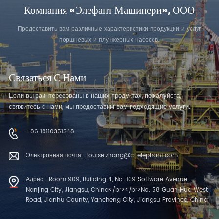
Компания «Элефант Машинери», ООО
Предоставить вам различные характеристики продукции и услуг
поршневых и плунжерных насосов.
Связаться С Нами
Если вы заинтересованы в наших продуктах, пожалуйста,
свяжитесь с нами, мы предоставим вам подходящие услуги.
+86 18110351348
Электронная почта : louise.zhang@c-elephant.com
Адрес : Room 909, Building 4, No. 109 Software Avenue,
Nanjing City, Jiangsu, China</br></br>No. 58 Guan Hua West
Road, Jianhu County, Yancheng City, Jiangsu Province, China