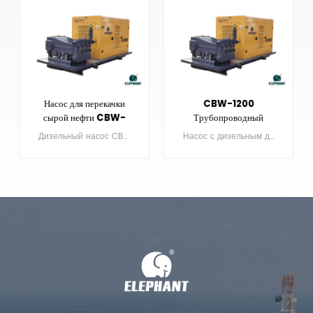
Насос для перекачки
CBW-1200
сырой нефти CBW-
Трубопроводный
1200 для
бустерный поршневой
Дизельный насос CBW-1200 в основном используется для перекачки сырой нефти и оснащен функцией пятиступенчатой ​​регулировки расхода.
Насос с дизельным двигателем CBW-1200 в основном используется для повышения давления в трубопроводах и имеет пятиступенчатую регулировку расхода.
транспортировки нефти
насос
УЗНАТЬ
УЗНАТЬ
БОЛЬШЕ
БОЛЬШЕ